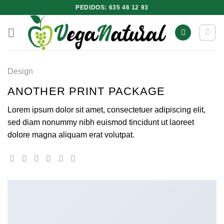
Saltar
PEDIDOS: 635 46 12 93
al
contenido
Design
ANOTHER PRINT PACKAGE
Lorem ipsum dolor sit amet, consectetuer adipiscing elit,
sed diam nonummy nibh euismod tincidunt ut laoreet
dolore magna aliquam erat volutpat.