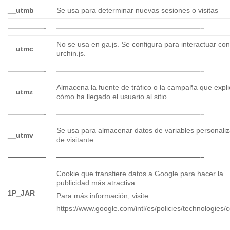
__utmb
Se usa para determinar nuevas sesiones o visitas
—————-
————————————————————–
No se usa en ga.js. Se configura para interactuar co
__utmc
urchin.js.
—————-
————————————————————–
Almacena la fuente de tráfico o la campaña que expl
__utmz
cómo ha llegado el usuario al sitio.
—————-
————————————————————–
Se usa para almacenar datos de variables personali
__utmv
de visitante.
—————-
————————————————————–
Cookie que transfiere datos a Google para hacer la
publicidad más atractiva
1P_JAR
Para más información, visite:
https://www.google.com/intl/es/policies/technologies/
—————-
————————————————————–